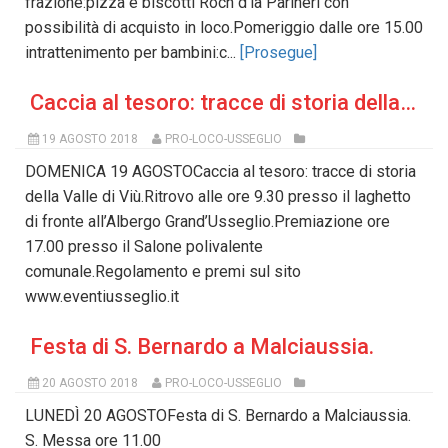
frazione:pizza e biscotti Roch d’la Parineri con
possibilità di acquisto in loco.Pomeriggio dalle ore 15.00
intrattenimento per bambini:c...
[Prosegue]
Caccia al tesoro: tracce di storia della Valle di Viù.
19 AGOSTO 2018
PRO-LOCO-USSEGLIO
DOMENICA 19 AGOSTOCaccia al tesoro: tracce di storia
della Valle di Viù.Ritrovo alle ore 9.30 presso il laghetto
di fronte all’Albergo Grand’Usseglio.Premiazione ore
17.00 presso il Salone polivalente
comunale.Regolamento e premi sul sito
www.eventiusseglio.it
Festa di S. Bernardo a Malciaussia.
20 AGOSTO 2018
PRO-LOCO-USSEGLIO
LUNEDÌ 20 AGOSTOFesta di S. Bernardo a Malciaussia.
S. Messa ore 11.00