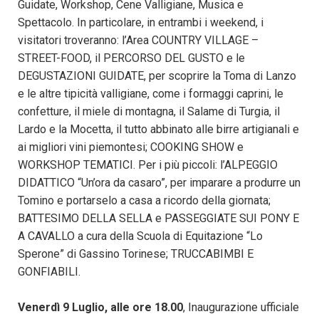
Guidate, Workshop, Cene Valligiane, Musica e
Spettacolo. In particolare, in entrambi i weekend, i
visitatori troveranno: l’Area COUNTRY VILLAGE –
STREET-FOOD, il PERCORSO DEL GUSTO e le
DEGUSTAZIONI GUIDATE, per scoprire la Toma di Lanzo
e le altre tipicità valligiane, come i formaggi caprini, le
confetture, il miele di montagna, il Salame di Turgia, il
Lardo e la Mocetta, il tutto abbinato alle birre artigianali e
ai migliori vini piemontesi; COOKING SHOW e
WORKSHOP TEMATICI. Per i più piccoli: l’ALPEGGIO
DIDATTICO “Un’ora da casaro”, per imparare a produrre un
Tomino e portarselo a casa a ricordo della giornata;
BATTESIMO DELLA SELLA e PASSEGGIATE SUI PONY E
A CAVALLO a cura della Scuola di Equitazione “Lo
Sperone” di Gassino Torinese; TRUCCABIMBI E
GONFIABILI.
Venerdì 9 Luglio, alle ore 18.00
, Inaugurazione ufficiale