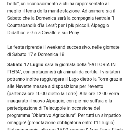
bello”, un riconoscimento a chi ha rappresentato al
meglio il tema della manifestazione. Ad animare sia il
Sabato che la Domenica sarà la compagnia teatrale “I
Countrabandiè d’la Lera”; per i più piccoli, Alpeggio
Didattico e Giri a Cavallo e sui Pony.
La festa riprende il weekend successivo, nelle giornate
di Sabato 17 e Domenica 18.
Sabato 17 Luglio
sarà la giornata della “FATTORIA IN
FIERA”, con protagonisti gli animali da cortile. I visitatori
potranno inoltre raggiungere il Lago dietro la Torre grazie
alle Navette messe a disposizione per l’evento
(partenza ore 10.00 dietro la Torre). Alle ore 12.00 verrà
inaugurato il nuovo Alpeggio, con pic-nic sull’aia e la
partecipazione di Telecupole in occasione del
programma “Obiettivo Agricoltura”. Per tutti un simpatico
omaggio! (prenotazione obbligatoria entro l’11 luglio).
Nel pomeriggio, alle ore 15.00, presso l’ Area Fiera, Flash