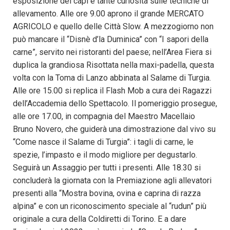
esposizione dei capi e tante curiosità sulle tecniche di
allevamento. Alle ore 9.00 aprono il grande MERCATO
AGRICOLO e quello delle Città Slow. A mezzogiorno non
può mancare il “Disnè d’la Duminica” con “I sapori della
carne”, servito nei ristoranti del paese; nell’Area Fiera si
duplica la grandiosa Risottata nella maxi-padella, questa
volta con la Toma di Lanzo abbinata al Salame di Turgia.
Alle ore 15.00 si replica il Flash Mob a cura dei Ragazzi
dell’Accademia dello Spettacolo. Il pomeriggio prosegue,
alle ore 17.00, in compagnia del Maestro Macellaio
Bruno Novero, che guiderà una dimostrazione dal vivo su
“Come nasce il Salame di Turgia”: i tagli di carne, le
spezie, l’impasto e il modo migliore per degustarlo.
Seguirà un Assaggio per tutti i presenti. Alle 18.30 si
concluderà la giornata con la Premiazione agli allevatori
presenti alla “Mostra bovina, ovina e caprina di razza
alpina” e con un riconoscimento speciale al “rudun” più
originale a cura della Coldiretti di Torino. E a dare