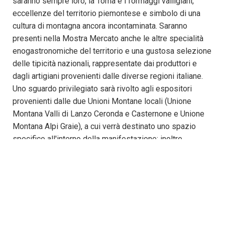
saranno sempre loro, la Toma e i formaggi valligiani,
eccellenze del territorio piemontese e simbolo di una
cultura di montagna ancora incontaminata. Saranno
presenti nella Mostra Mercato anche le altre specialità
enogastronomiche del territorio e una gustosa selezione
delle tipicità nazionali, rappresentate dai produttori e
dagli artigiani provenienti dalle diverse regioni italiane.
Uno sguardo privilegiato sarà rivolto agli espositori
provenienti dalle due Unioni Montane locali (Unione
Montana Valli di Lanzo Ceronda e Casternone e Unione
Montana Alpi Graie), a cui verrà destinato uno spazio
specifico all'interno della manifestazione; inoltre
potranno aderire a costo zero alla Tessera Punti, pensata
per omaggiare i visitatori, per ogni 50 euro di spesa
effettuata in fiera, di un buono acquisto di 10 euro da
utilizzare presso gli stand dei produttori valligiani.
In calendario, nelle diverse giornate dell'evento, anche
Alpeggi Didattici, Street Food, Degustazioni Guidate,