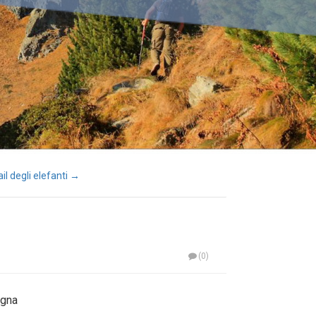
ail degli elefanti →
(0)
agna