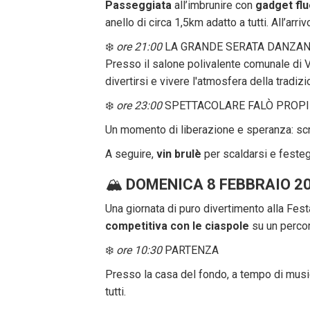
Passeggiata
all’imbrunire con
gadget fl
anello di circa 1,5km adatto a tutti. All’arri
❄️
ore 21:00
LA GRANDE SERATA DANZA
Presso il salone polivalente comunale di 
divertirsi e vivere l'atmosfera della tradizi
❄️
ore 23:00
SPETTACOLARE FALÒ PROPI
Un momento di liberazione e speranza: scriv
A seguire,
vin brulè
per scaldarsi e feste
🏔️
DOMENICA 8 FEBBRAIO 2
Una giornata di puro divertimento alla Fest
competitiva con le ciaspole
su un percors
❄️
ore 10:30
PARTENZA
Presso la casa del fondo, a tempo di musica
tutti.