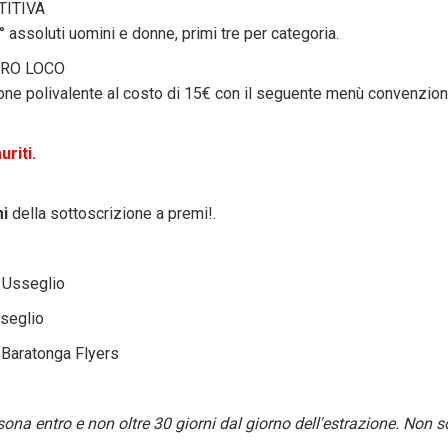
ITIVA
 assoluti uomini e donne, primi tre per categoria.
RO LOCO
one polivalente al costo di 15€ con il seguente menù convenziona
uriti.
mi
della sottoscrizione a premi!.
i Usseglio
sseglio
 Baratonga Flyers
rsona entro e non oltre 30 giorni dal giorno dell'estrazione. Non 