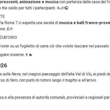
uorescenti
,
animazione e musica
con partenza dalla casa del f
vo the caldo per tutti i partecipanti. ☕️🎶🎧
NTE
Via Roma 7 vi aspetta una serata di
musica e balli
franco-prove
one. 💃🎶
ZIATORIO
ete su un foglietto di carta ciò che volete lasciare nel passato 
ggiare insieme.🍷🔥
026
a sulla Neve, nel magico paesaggio dell'alta Val di Viù, ai piedi 
o di 5km, con punti di ristoro lungo il tragitto e all'arrivo.
 e alla presenza di autorità comunali, provinciali e regionali par