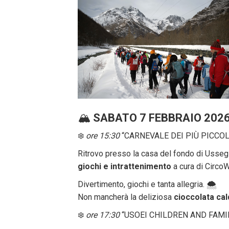
🏔️
SABATO 7 FEBBRAIO 202
❄️
ore 15:30
“CARNEVALE DEI PIÙ PICCOLI
Ritrovo presso la casa del fondo di Ussegl
giochi e intrattenimento
a cura di CircoW
Divertimento, giochi e tanta allegria. 🌨️
Non mancherà la deliziosa
cioccolata cal
❄️
ore 17:30
“USOEI CHILDREN AND FAM