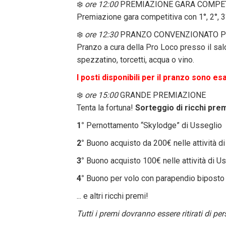
❄️
ore 12:00
PREMIAZIONE GARA COMPET
Premiazione gara competitiva con 1°, 2°, 3°
❄️
ore 12:30
PRANZO CONVENZIONATO P
Pranzo a cura della Pro Loco presso il sal
spezzatino, torcetti, acqua o vino.
I posti disponibili per il pranzo sono esa
❄️
ore 15:00
GRANDE PREMIAZIONE
Tenta la fortuna!
Sorteggio di ricchi pre
1°
Pernottamento “Skylodge” di Usseglio
2°
Buono acquisto da 200€ nelle attività d
3°
Buono acquisto 100€ nelle attività di U
4°
Buono per volo con parapendio biposto
... e altri ricchi premi!
Tutti i premi dovranno essere ritirati di pe