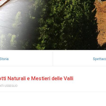
Storia
Spettaco
i Naturali e Mestieri delle Valli
NTI USSEGLIO