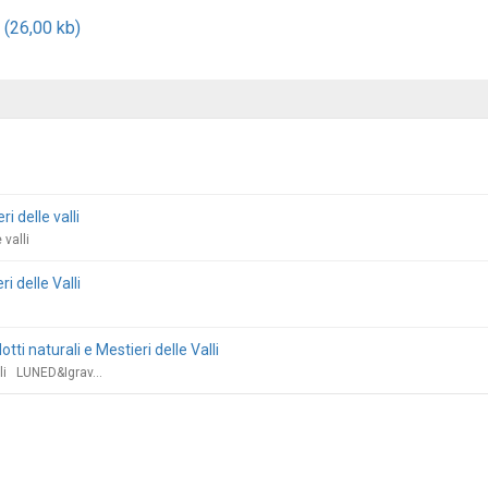
26,00 kb)
i delle valli
 valli
i delle Valli
 naturali e Mestieri delle Valli
lli LUNED&Igrav...