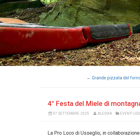
← Grande pizzata del forno
4° Festa del Miele di montagna
07 SETTEMBRE 2025
ALESSIA
EVENTI US
La Pro Loco di Usseglio, in collaborazione 