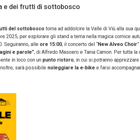
 e dei frutti di sottobosco
utti del sottobosco
torna ad addolcire la Valle di Viù alla sua 
mbre 2025, per esplorare gli stand a tema nella magica cornice au
00. Seguiranno, alle
ore 15:00
, il concerto del “
New Alveo Choir
”
agini e parole”
, di Alfredo Masoero e Tania Camon. Per tutta la
ente in loco con un
punto ristoro
, in cui si potranno apprezzare 
noltre, sarà possibile
noleggiare la e-bike
e farsi accompagnare