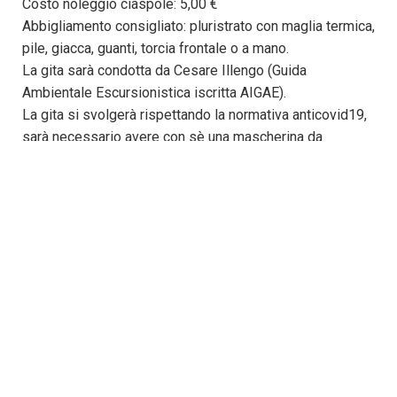
Costo noleggio ciaspole: 5,00 €
Abbigliamento consigliato: pluristrato con maglia termica,
pile, giacca, guanti, torcia frontale o a mano.
La gita sarà condotta da Cesare Illengo (Guida
Ambientale Escursionistica iscritta AIGAE).
La gita si svolgerà rispettando la normativa anticovid19,
sarà necessario avere con sè una mascherina da
utilizzare prima e dopo l'escursione e durante le soste.
Info & Prenotazioni:
-3346448771
-usoei.v.e@gmail.com
CONTATTI:
✉ prolocousseglio@gmail.com
+39 3791718210