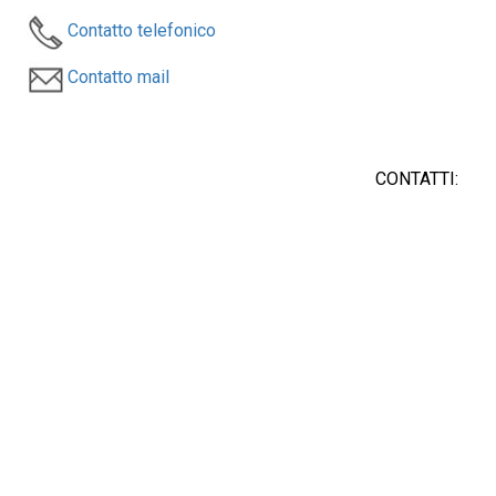
Contatto telefonico
Contatto mail
CONTATTI:
✉ prolocousseglio@gmail.com
+39 3791718210
Accedi