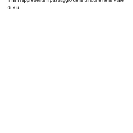
Il film rappresenta il passaggio della Sindone nella Valle
di Viù.
Prima della proiezione ci sarà anche una presentazione
del regista e di alcuni attori protagonisti
CONTATTI:
✉ prolocousseglio@gmail.com
+39 3791718210
Accedi