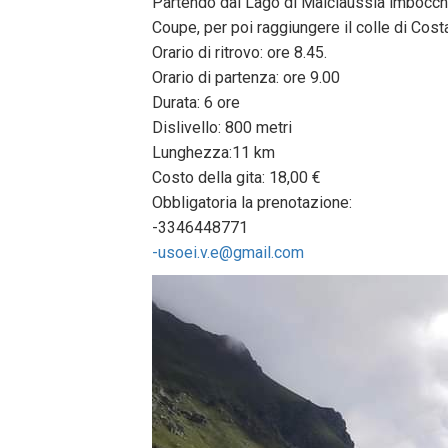
Partendo dal Lago di Malciaussia imboccher
Coupe, per poi raggiungere il colle di Cost
Orario di ritrovo: ore 8.45.
Orario di partenza: ore 9.00
Durata: 6 ore
Dislivello: 800 metri
Lunghezza:11 km
Costo della gita: 18,00 €
Obbligatoria la prenotazione:
-3346448771
-usoei.v.e@gmail.com