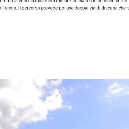
emo la vecchia mulattiera militare selciata che conduce verso il
a Fenera. Il percorso prevede poi una doppia via di discesa che s