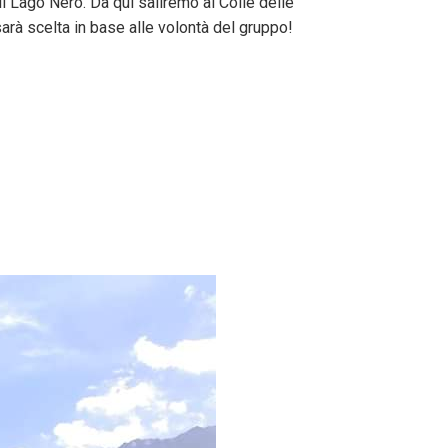
 Lago Nero. Da qui saliremo al Colle delle
arà scelta in base alle volontà del gruppo!