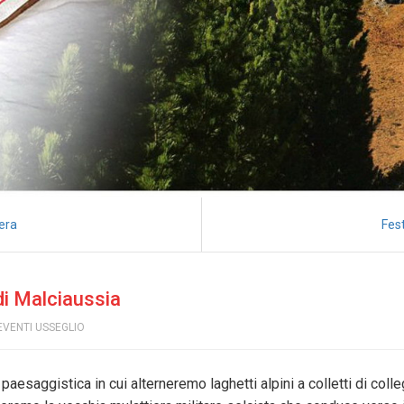
sera
Fes
 di Malciaussia
EVENTI USSEGLIO
aesaggistica in cui alterneremo laghetti alpini a colletti di colleg