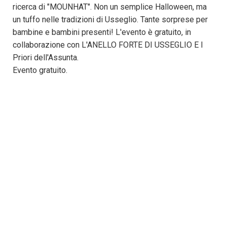
ricerca di "MOUNHAT". Non un semplice Halloween, ma
un tuffo nelle tradizioni di Usseglio. Tante sorprese per
bambine e bambini presenti! L'evento è gratuito, in
collaborazione con L'ANELLO FORTE DI USSEGLIO E
I
Priori dell'Assunta.
Evento gratuito.
Info e adesioni al 3703088393
SCARICA LA LOCANDINA
CONTATTI:
✉ prolocousseglio@gmail.com
+39 3791718210