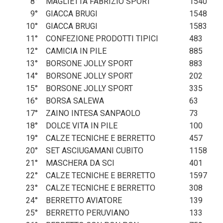
8
°
MAGLIETTA FABRIZIO SPORT
1540
9
°
GIACCA BRUGI
1548
10
°
GIACCA BRUGI
1583
11
°
CONFEZIONE PRODOTTI TIPICI
483
12
°
CAMICIA IN PILE
885
13
°
BORSONE JOLLY SPORT
883
14
°
BORSONE JOLLY SPORT
202
15
°
BORSONE JOLLY SPORT
335
16
°
BORSA SALEWA
63
17
°
ZAINO INTESA SANPAOLO
73
18
°
DOLCE VITA IN PILE
100
19
°
CALZE TECNICHE E BERRETTO
457
20
°
SET ASCIUGAMANI CUBITO
1158
21
°
MASCHERA DA SCI
401
22
°
CALZE TECNICHE E BERRETTO
1597
23
°
CALZE TECNICHE E BERRETTO
308
24
°
BERRETTO AVIATORE
139
25
°
BERRETTO PERUVIANO
133