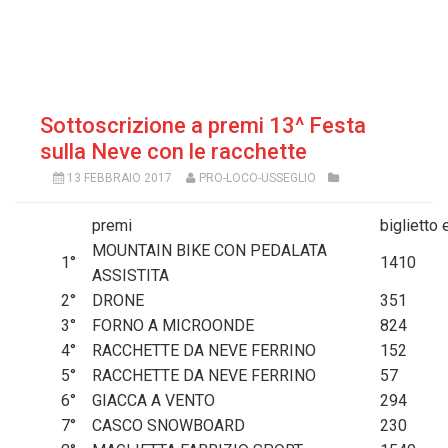
Sottoscrizione a premi 13^ Festa
sulla Neve con le racchette
13 FEBBRAIO 2017
PRO-LOCO-USSEGLIO
premi
biglietto 
MOUNTAIN BIKE CON PEDALATA
1
°
1410
ASSISTITA
2
°
DRONE
351
3
°
FORNO A MICROONDE
824
4
°
RACCHETTE DA NEVE FERRINO
152
5
°
RACCHETTE DA NEVE FERRINO
57
6
°
GIACCA A VENTO
294
7
°
CASCO SNOWBOARD
230