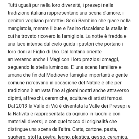
Tutti uguali pur nella loro diversità, i presepi nella
tradizione italiana rappresentano una scena d’amore: i
genitori vegliano protettivi Gesù Bambino che giace nella
mangiatoia, mentre il bue e l’asino riscaldano la stalla in
cui ha trovato ricovero la famigliola. La notte è fredda e
una luce intensa dal cielo guida i pastori che portano i
loro doni al Figlio di Dio. Dal lontano oriente
arriveranno anche i Magi con i loro preziosi omaggi,
seguendo la stella luminosa. E’ una scena familiare e
umana che fin dal Medioevo famiglie importanti e gente
comune ricreavano in occasione del Natale e che per
tradizione è arrivata fino ai giorni nostri anche attraverso
dipinti, affreschi, ceramiche, sculture di artisti famosi.
Dal 2013 la Valle di Viù è diventata la Valle dei Presepi e
la Natività è rappresentata da ognuno in luoghi e con
materiali diversi, e con quel tocco di originalità che
distingue una scena dall’altra. Carta, cartone, pasta,
sughero, stoffa, pietra, legno, plastica, gesso, ceramica,