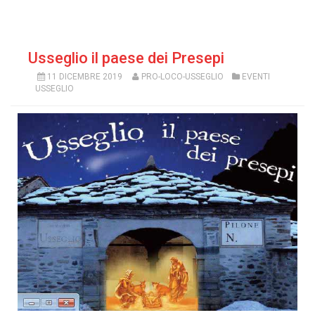
Usseglio il paese dei Presepi
11 DICEMBRE 2019
PRO-LOCO-USSEGLIO
EVENTI
USSEGLIO