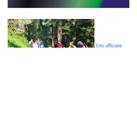
Sito ufficiale
dell'evento
CONTATTI:
✉ prolocousseglio@gmail.com
+39 3791718210